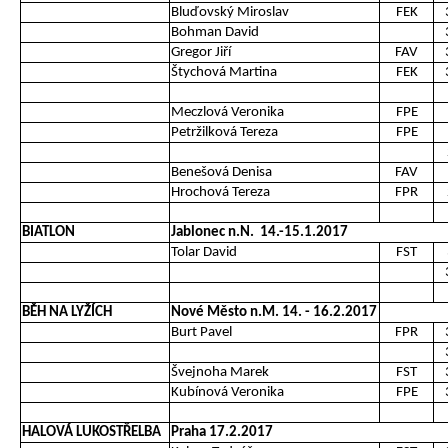
Bluďovský Miroslav
FEK
Bohman David
Gregor Jiří
FAV
Štychová Martina
FEK
Meczlová Veronika
FPE
Petržilková Tereza
FPE
Benešová Denisa
FAV
Hrochová Tereza
FPR
BIATLON
Jablonec n.N. 14.-15.1.2017
Tolar David
FST
BĚH NA LYŽÍCH
Nové Město n.M. 14. - 16.2.2017
Burt Pavel
FPR
Švejnoha Marek
FST
Kubínová Veronika
FPE
HALOVÁ LUKOSTŘELBA
Praha 17.2.2017