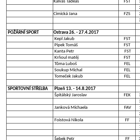
Kalvas Tadeáš
FST
Cimická Jana
FZS
POŽÁRNÍ SPORT
Ostrava 26. - 27.4.2017
Kepl Jakub
FST
Pipek Tomáš
FST
Kanta Petr
FST
Krňoul matěj
FST
Tůma Luboš
FEL
Soukup Michal
FEL
Tomeček Jakub
FEL
SPORTOVNÍ STŘELBA
Plzeň 13. - 14.8.2017
Špitálský Jaroslav
FEK
Janková Michaela
FAV
Foistová Nikola
FF
Šebek Petr
FF