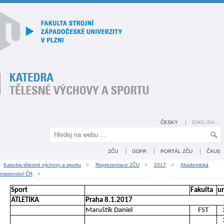
ČESKY
ENGLISH
ZČU
GDPR
PORTÁL ZČU
ČAUS
Katedra tělesné výchovy a sportu
>
Reprezentace ZČU
>
2017
>
Akademická
mistrovství ČR
>
Sport
Fakulta
u
ATLETIKA
Praha 8.1.2017
Maruštík Daniel
FST