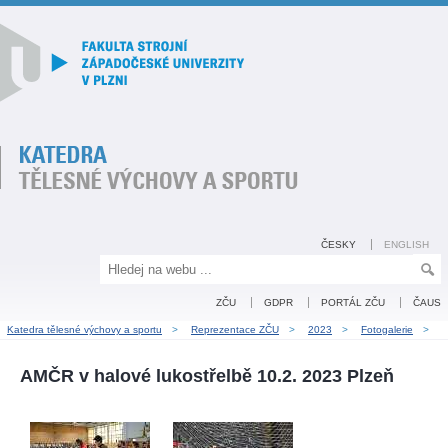
ČESKY
ENGLISH
ZČU
GDPR
PORTÁL ZČU
ČAUS
Katedra tělesné výchovy a sportu
>
Reprezentace ZČU
>
2023
>
Fotogalerie
>
AMČR v halové lukostřelbě 10.2. 2023 Plzeň